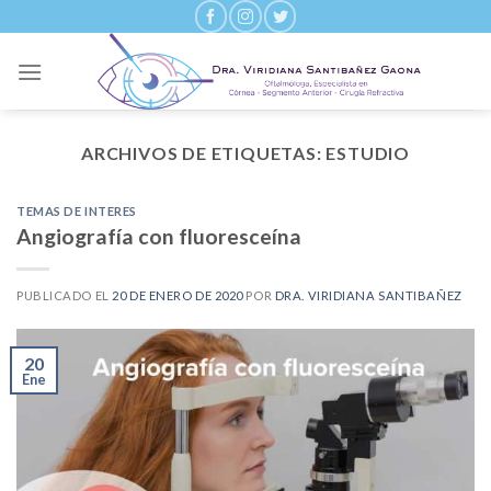
Skip
to
content
ARCHIVOS DE ETIQUETAS:
ESTUDIO
TEMAS DE INTERES
Angiografía con fluoresceína
PUBLICADO EL
20 DE ENERO DE 2020
POR
DRA. VIRIDIANA SANTIBAÑEZ
20
Ene